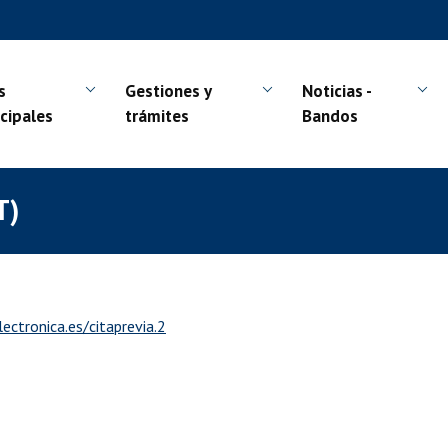
s
Gestiones y
Noticias -
cipales
trámites
Bandos
T)
lectronica.es/citaprevia.2