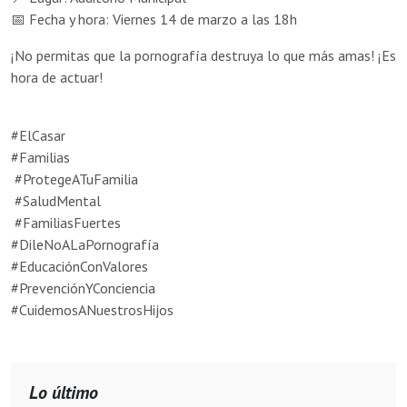
📅 Fecha y hora: Viernes 14 de marzo a las 18h
¡No permitas que la pornografía destruya lo que más amas! ¡Es
hora de actuar!
#ElCasar
#Familias
#ProtegeATuFamilia
#SaludMental
#FamiliasFuertes
#DileNoALaPornografía
#EducaciónConValores
#PrevenciónYConciencia
#CuidemosANuestrosHijos
Lo último